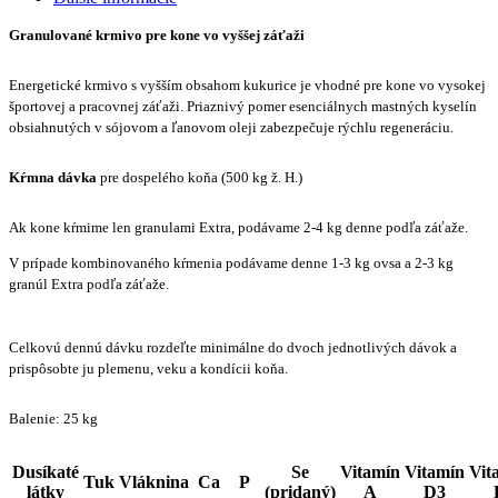
Granulované krmivo pre kone vo vyššej záťaži
Energetické krmivo s vyšším obsahom kukurice je vhodné pre kone vo vysokej
športovej a pracovnej záťaži. Priaznivý pomer esenciálnych mastných kyselín
obsiahnutých v sójovom a ľanovom oleji zabezpečuje rýchlu regeneráciu.
Kŕmna dávka
pre dospelého koňa (500 kg ž. H.)
Ak kone kŕmime len granulami Extra, podávame 2-4 kg denne podľa záťaže.
V prípade kombinovaného kŕmenia podávame denne 1-3 kg ovsa a 2-3 kg
granúl Extra podľa záťaže.
Celkovú dennú dávku rozdeľte minimálne do dvoch jednotlivých dávok a
prispôsobte ju plemenu, veku a kondícii koňa.
Balenie: 25 kg
Dusíkaté
Se
Vitamín
Vitamín
Vit
Tuk
Vláknina
Ca
P
látky
(pridaný)
A
D3