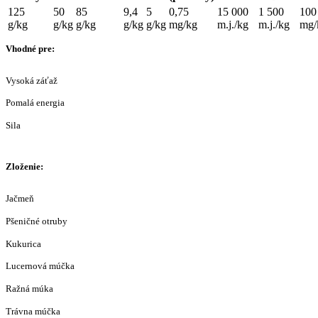
125
50
85
9,4
5
0,75
15 000
1 500
100
g/kg
g/kg
g/kg
g/kg
g/kg
mg/kg
m.j./kg
m.j./kg
mg/
Vhodné pre:
Vysoká záťaž
Pomalá energia
Sila
Zloženie:
Jačmeň
Pšeničné otruby
Kukurica
Lucernová múčka
Ražná múka
Trávna múčka