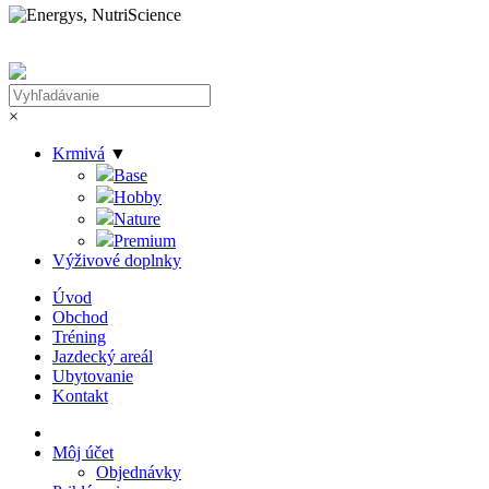
×
Krmivá
▼
Base
Hobby
Nature
Premium
Výživové doplnky
Úvod
Obchod
Tréning
Jazdecký areál
Ubytovanie
Kontakt
Môj účet
Objednávky