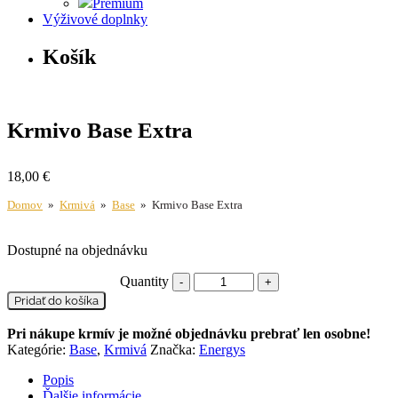
Premium
Výživové doplnky
Košík
Krmivo Base Extra
18,00
€
Domov
»
Krmivá
»
Base
» Krmivo Base Extra
Dostupné na objednávku
Quantity
Pridať do košíka
Pri nákupe krmív je možné objednávku prebrať len osobne!
Kategórie:
Base
,
Krmivá
Značka:
Energys
Popis
Ďalšie informácie