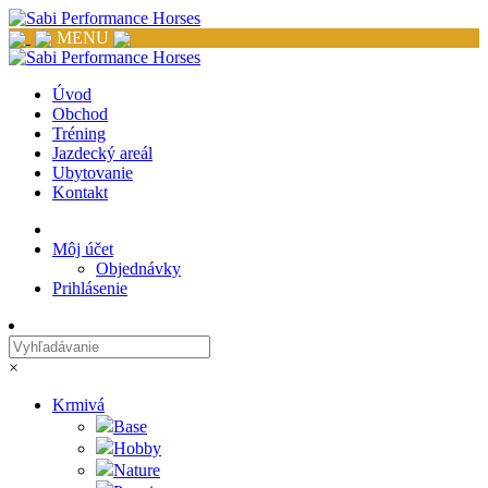
MENU
Úvod
Obchod
Tréning
Jazdecký areál
Ubytovanie
Kontakt
Môj účet
Objednávky
Prihlásenie
×
Krmivá
Base
Hobby
Nature